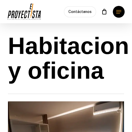
Skip
Menu
to
Contáctanos
main
content
Habitacion
y oficina