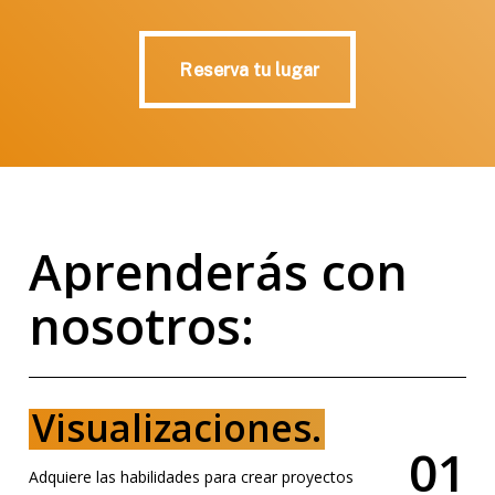
Reserva tu lugar
Reserva tu lugar
A
p
r
e
n
d
e
r
á
s
c
o
n
n
o
s
o
t
r
o
s
:
Visualizaciones.
0
1
Adquiere las habilidades para crear proyectos