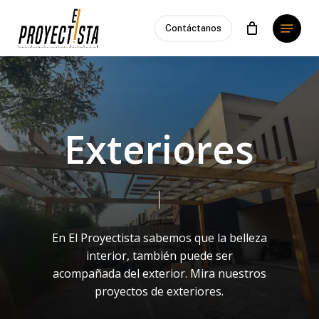
Skip
Menu
to
Contáctanos
main
content
Exteriores
En El Proyectista sabemos que la belleza
interior, también puede ser
acompañada del exterior. Mira nuestros
proyectos de exteriores.