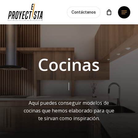
Skip
Menu
to
Contáctanos
main
content
Cocinas
Aquí puedes conseguir modelos de
cocinas que hemos elaborado para que
te sirvan como inspiración.