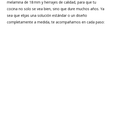
melamina de 18 mm y herrajes de calidad, para que tu
cocina no solo se vea bien, sino que dure muchos años. Ya
sea que elijas una solución estándar o un diseño
completamente a medida, te acompañamos en cada paso:
desde el diseño hasta la instalación
Purchase Salient
Modelos
Nórdicos
Diseño escandinavo que combina funcionalidad,
calidez y simplicidad. Ideales para quienes buscan
un espacio moderno, minimalista y acogedor,